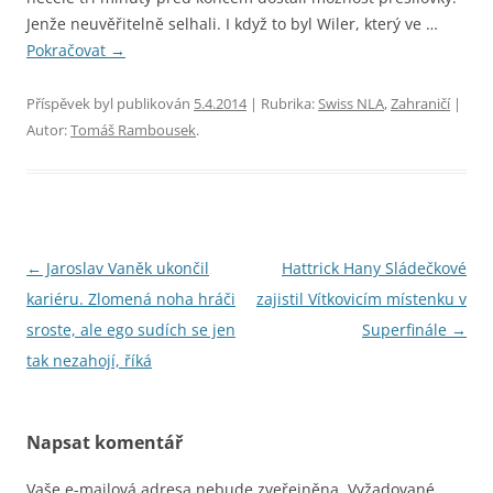
Jenže neuvěřitelně selhali. I když to byl Wiler, který ve …
Pokračovat
→
Příspěvek byl publikován
5.4.2014
| Rubrika:
Swiss NLA
,
Zahraničí
|
Autor:
Tomáš Rambousek
.
Navigace
←
Jaroslav Vaněk ukončil
Hattrick Hany Sládečkové
pro
kariéru. Zlomená noha hráči
zajistil Vítkovicím místenku v
příspěvky
sroste, ale ego sudích se jen
Superfinále
→
tak nezahojí, říká
Napsat komentář
Vaše e-mailová adresa nebude zveřejněna.
Vyžadované