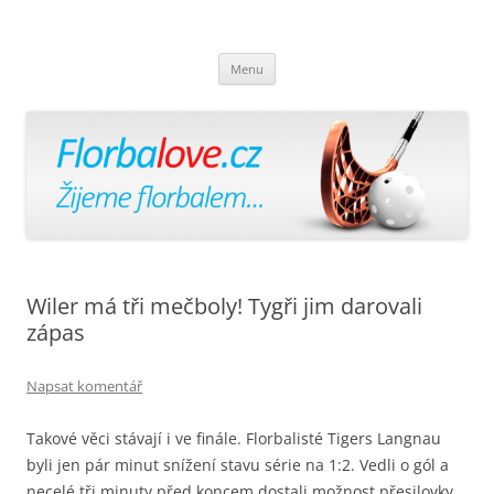
Florbalově
Žijeme florbalem
Přejít
Menu
k
obsahu
webu
Wiler má tři mečboly! Tygři jim darovali
zápas
Napsat komentář
Takové věci stávají i ve finále. Florbalisté Tigers Langnau
byli jen pár minut snížení stavu série na 1:2. Vedli o gól a
necelé tři minuty před koncem dostali možnost přesilovky.