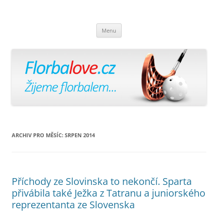
Florbalově
Žijeme florbalem
Přejít
Menu
k
obsahu
webu
ARCHIV PRO MĚSÍC:
SRPEN 2014
Příchody ze Slovinska to nekončí. Sparta
přivábila také Ježka z Tatranu a juniorského
reprezentanta ze Slovenska