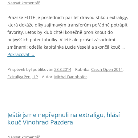
Napsat komentář
Pražské ELITE je posledních pár let dravou štikou extraligy,
která dokáže díky zajímavým transferům pořádně potrápit
favority. Letos by klub chtěl konečně proniknout do
nejvyšších pater tabulky. V létě ale prošel zásadními
změnami: odešla kapitánka Lucie Veselá a skončil kouč …
Pokračovat
→
Příspěvek byl publikován
28.8.2014
| Rubrika:
Czech Open 2014
,
Extraliga žen
,
HP
| Autor:
Michal Dannhofer
.
Ještě jsme nepřepnuli na extraligu, hlásí
kouč Vinohrad Pazdera
Napsat komentář