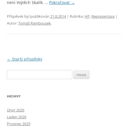
není Vojtěch Skalík. …
Pokračovat
→
Příspěvek byl publikován
21.8.2014
| Rubrika:
HP
,
Reprezentace
|
Autor:
Tomáš Rambousek
.
Navigace
←
Starší příspěvky
pro
Vyhledávání
příspěvky
ARCHIVY
Únor 2026
Leden 2026
Prosinec 2025