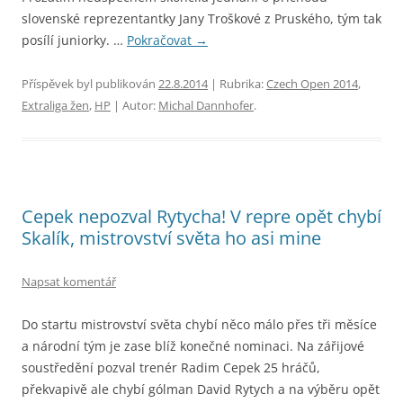
slovenské reprezentantky Jany Troškové z Pruského, tým tak
posílí juniorky. …
Pokračovat
→
Příspěvek byl publikován
22.8.2014
| Rubrika:
Czech Open 2014
,
Extraliga žen
,
HP
| Autor:
Michal Dannhofer
.
Cepek nepozval Rytycha! V repre opět chybí
Skalík, mistrovství světa ho asi mine
Napsat komentář
Do startu mistrovství světa chybí něco málo přes tři měsíce
a národní tým je zase blíž konečné nominaci. Na zářijové
soustředění pozval trenér Radim Cepek 25 hráčů,
překvapivě ale chybí gólman David Rytych a na výběru opět