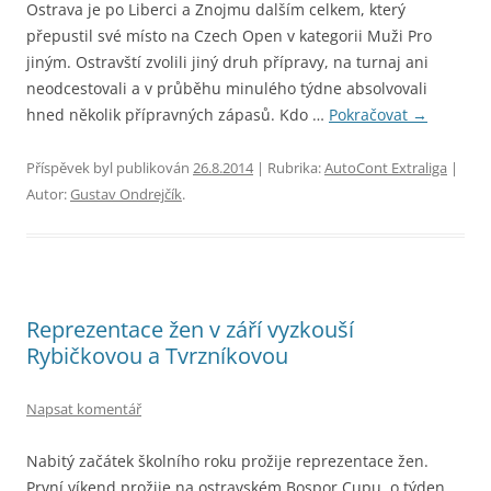
Ostrava je po Liberci a Znojmu dalším celkem, který
přepustil své místo na Czech Open v kategorii Muži Pro
jiným. Ostravští zvolili jiný druh přípravy, na turnaj ani
neodcestovali a v průběhu minulého týdne absolvovali
hned několik přípravných zápasů. Kdo …
Pokračovat
→
Příspěvek byl publikován
26.8.2014
| Rubrika:
AutoCont Extraliga
|
Autor:
Gustav Ondrejčík
.
Reprezentace žen v září vyzkouší
Rybičkovou a Tvrzníkovou
Napsat komentář
Nabitý začátek školního roku prožije reprezentace žen.
První víkend prožije na ostravském Bospor Cupu, o týden