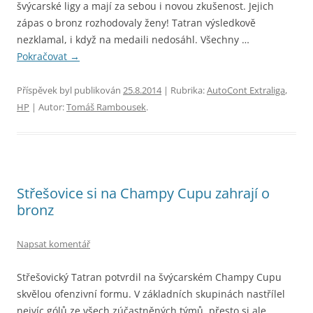
švýcarské ligy a mají za sebou i novou zkušenost. Jejich
zápas o bronz rozhodovaly ženy! Tatran výsledkově
nezklamal, i když na medaili nedosáhl. Všechny …
Pokračovat
→
Příspěvek byl publikován
25.8.2014
| Rubrika:
AutoCont Extraliga
,
HP
| Autor:
Tomáš Rambousek
.
Střešovice si na Champy Cupu zahrají o
bronz
Napsat komentář
Střešovický Tatran potvrdil na švýcarském Champy Cupu
skvělou ofenzivní formu. V základních skupinách nastřílel
nejvíc gólů ze všech zúčastněných týmů, přesto si ale