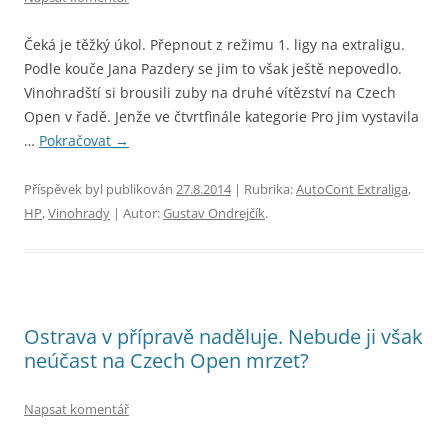
Čeká je těžký úkol. Přepnout z režimu 1. ligy na extraligu.
Podle kouče Jana Pazdery se jim to však ještě nepovedlo.
Vinohradští si brousili zuby na druhé vítězství na Czech
Open v řadě. Jenže ve čtvrtfinále kategorie Pro jim vystavila
…
Pokračovat
→
Příspěvek byl publikován
27.8.2014
| Rubrika:
AutoCont Extraliga
,
HP
,
Vinohrady
| Autor:
Gustav Ondrejčík
.
Ostrava v přípravě naděluje. Nebude ji však
neúčast na Czech Open mrzet?
Napsat komentář