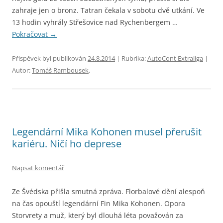
zahraje jen o bronz. Tatran čekala v sobotu dvě utkání. Ve
13 hodin vyhrály Střešovice nad Rychenbergem …
Pokračovat
→
Příspěvek byl publikován
24.8.2014
| Rubrika:
AutoCont Extraliga
|
Autor:
Tomáš Rambousek
.
Legendární Mika Kohonen musel přerušit
kariéru. Ničí ho deprese
Napsat komentář
Ze Švédska přišla smutná zpráva. Florbalové dění alespoň
na čas opouští legendární Fin Mika Kohonen. Opora
Storvrety a muž, který byl dlouhá léta považován za