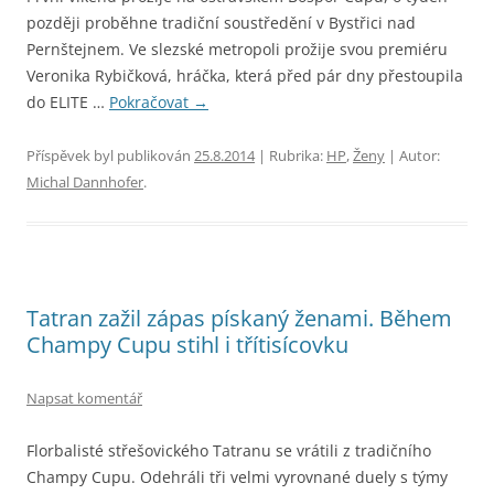
později proběhne tradiční soustředění v Bystřici nad
Pernštejnem. Ve slezské metropoli prožije svou premiéru
Veronika Rybičková, hráčka, která před pár dny přestoupila
do ELITE …
Pokračovat
→
Příspěvek byl publikován
25.8.2014
| Rubrika:
HP
,
Ženy
| Autor:
Michal Dannhofer
.
Tatran zažil zápas pískaný ženami. Během
Champy Cupu stihl i třítisícovku
Napsat komentář
Florbalisté střešovického Tatranu se vrátili z tradičního
Champy Cupu. Odehráli tři velmi vyrovnané duely s týmy