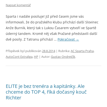
Napsat komentář
Sparta i nadále posiluje! Již před časem jsme vás
informovali, že do pražského klubu přichází další Slovinec
Anže Burnik, který tak s Lukou Časarem vytvoří ve Spartě
úderný tandem. Kromě něj však Pražané představili další
dvě posily. Z Tatranu přichází …
Pokračovat
→
Příspěvek byl publikován
28.8.2014
| Rubrika:
AC Sparta Praha
,
AutoCont Extraliga
,
HP
| Autor:
Gustav Ondrejčík
.
ELITE je bez trenéra a kapitánky. Ale
chceme do TOP 4, říká dočasný kouč
Richter