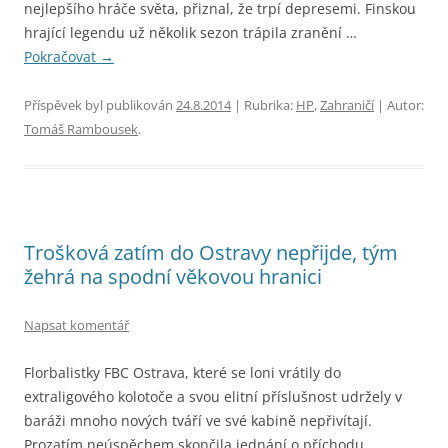
nejlepšího hráče světa, přiznal, že trpí depresemi. Finskou
hrající legendu už několik sezon trápila zranění …
Pokračovat
→
Příspěvek byl publikován
24.8.2014
| Rubrika:
HP
,
Zahraničí
| Autor:
Tomáš Rambousek
.
Trošková zatím do Ostravy nepřijde, tým
žehrá na spodní věkovou hranici
Napsat komentář
Florbalistky FBC Ostrava, které se loni vrátily do
extraligového kolotoče a svou elitní příslušnost udržely v
baráži mnoho nových tváří ve své kabině nepřivítají.
Prozatím neúspěchem skončila jednání o příchodu