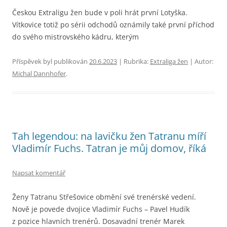
Českou Extraligu žen bude v poli hrát první Lotyška.
Vítkovice totiž po sérii odchodů oznámily také první příchod
do svého mistrovského kádru, kterým
Příspěvek byl publikován
20.6.2023
| Rubrika:
Extraliga žen
| Autor:
Michal Dannhofer
.
Tah legendou: na lavičku žen Tatranu míří
Vladimír Fuchs. Tatran je můj domov, říká
Napsat komentář
Ženy Tatranu Střešovice obmění své trenérské vedení.
Nově je povede dvojice Vladimír Fuchs – Pavel Hudík
z pozice hlavních trenérů. Dosavadní trenér Marek