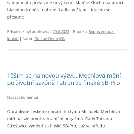
šampionátu převezme nový kouč. Matěje Klucha na pozici
hlavního trenéra nahradí Ladislav Štancl. Klucho se
přesune
Příspěvek byl publikován
29.6.2023
| Rubrika:
Reprezentace -
Junioři
| Autor:
Gustav Ondrejčík
.
Těším se na novou výzvu. Mechlová mění
po životní sezóně Tatran za finské SB-Pro
Napsat komentář
Obránkyně českého národního týmu Michaela Mechlová
míří na své první zahraniční angažmá. Řady Tatranu
Střešovice vymění za finské SB-Pro, což ve středu