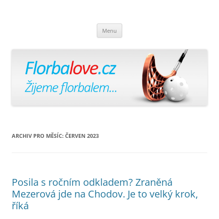
Florbalově
Žijeme florbalem
Přejít
Menu
k
obsahu
webu
ARCHIV PRO MĚSÍC:
ČERVEN 2023
Posila s ročním odkladem? Zraněná
Mezerová jde na Chodov. Je to velký krok,
říká