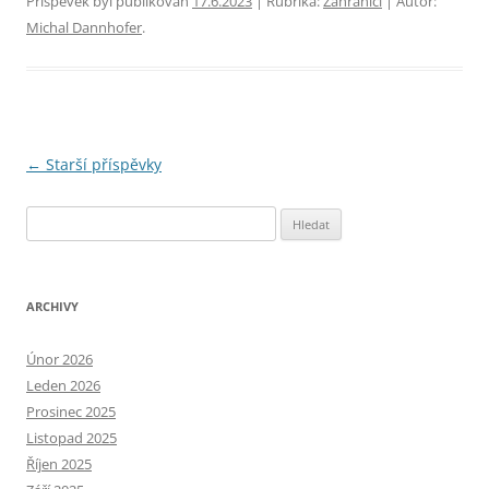
Příspěvek byl publikován
17.6.2023
| Rubrika:
Zahraničí
| Autor:
Michal Dannhofer
.
Navigace
←
Starší příspěvky
pro
Vyhledávání
příspěvky
ARCHIVY
Únor 2026
Leden 2026
Prosinec 2025
Listopad 2025
Říjen 2025