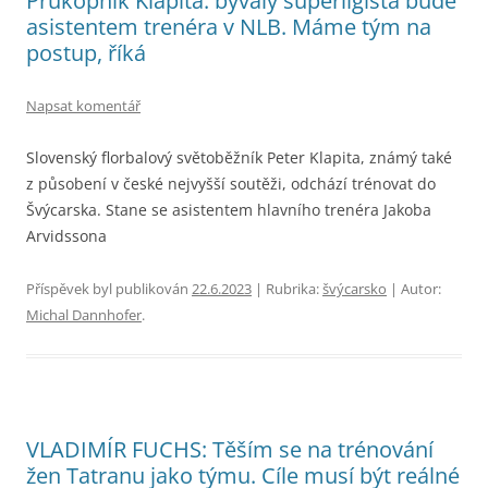
Průkopník Klapita: bývalý superligista bude
asistentem trenéra v NLB. Máme tým na
postup, říká
Napsat komentář
Slovenský florbalový světoběžník Peter Klapita, známý také
z působení v české nejvyšší soutěži, odchází trénovat do
Švýcarska. Stane se asistentem hlavního trenéra Jakoba
Arvidssona
Příspěvek byl publikován
22.6.2023
| Rubrika:
švýcarsko
| Autor:
Michal Dannhofer
.
VLADIMÍR FUCHS: Těším se na trénování
žen Tatranu jako týmu. Cíle musí být reálné