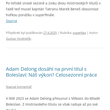
Po loňské snové sezoně a zisku dvou mistrovských titulů v
řadě teď musel kapitán Tatranu Marek Beneš skousnout
hořkou porážku v superfinále.
Source
Příspěvek byl publikován
27.4.2025
| Rubrika:
superliga
| Autor:
Gustav Ondrejčík
.
Adam Delong dosáhl na první titul s
Boleslaví: Náš výkon? Celosezonní práce
Napsat komentář
V létě 2023 se Adam Delong přesunul z Vítkovic do Mladé
Boleslavi. Z mistrovského titulu se však raduje až po své