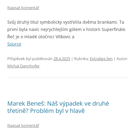
Napsat komentář
Svůj druhý titul symbolicky vystřelila dvěma brankami. Ta
první byla navíc nejrychlejším gólem v historii Superfinále.
Řeč je o mladé útočnici Vítkovic a
Source
Příspěvek byl publikován
28.4.2025
| Rubrika:
Extraliga žen
| Autor:
Michal Dannhofer
.
Marek Beneš: Náš výpadek ve druhé
třetině? Problém byl v hlavě
Napsat komentář