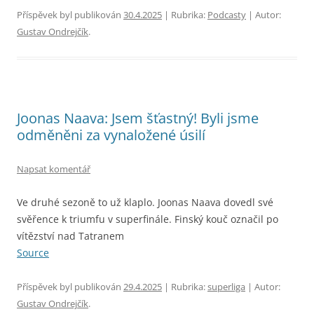
Příspěvek byl publikován
30.4.2025
| Rubrika:
Podcasty
| Autor:
Gustav Ondrejčík
.
Joonas Naava: Jsem šťastný! Byli jsme
odměněni za vynaložené úsilí
Napsat komentář
Ve druhé sezoně to už klaplo. Joonas Naava dovedl své
svěřence k triumfu v superfinále. Finský kouč označil po
vítězství nad Tatranem
Source
Příspěvek byl publikován
29.4.2025
| Rubrika:
superliga
| Autor:
Gustav Ondrejčík
.