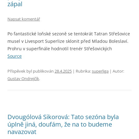
zápal
Napsat komentář
Po fantastické loňské sezoně se tentokrát Tatran Střešovice
musel v Livesport Superlize sklonit před Mladou Boleslaví.
Prohru v superfinále hodnotil trenér Střešovických
Source
Příspěvek byl publikován
28.4.2025
| Rubrika:
superliga
| Autor:
Gustav Ondrejčík
.
Dvougólová Sikorová: Tato sezóna byla
úplně jiná, doufám, že na to budeme
navazovat