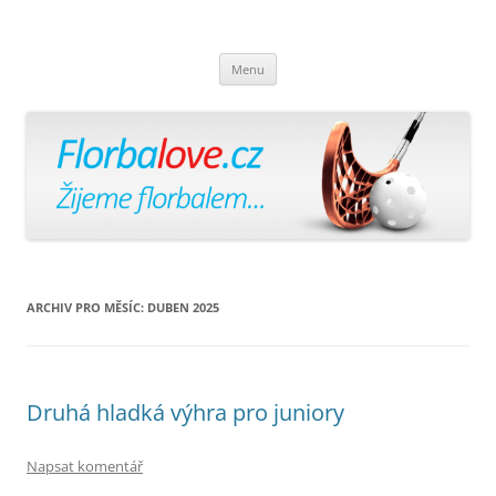
Florbalově
Žijeme florbalem
Přejít
Menu
k
obsahu
webu
ARCHIV PRO MĚSÍC:
DUBEN 2025
Druhá hladká výhra pro juniory
Napsat komentář