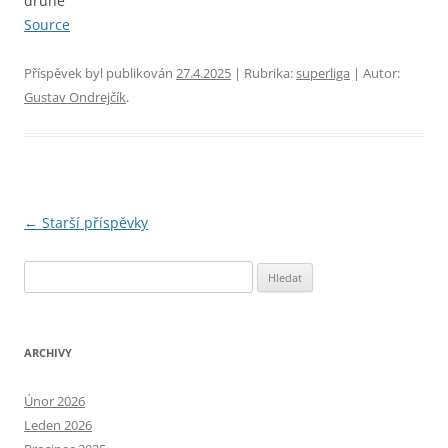
druhé
Source
Příspěvek byl publikován
27.4.2025
| Rubrika:
superliga
| Autor:
Gustav Ondrejčík
.
Navigace
←
Starší příspěvky
pro
Vyhledávání
příspěvky
ARCHIVY
Únor 2026
Leden 2026