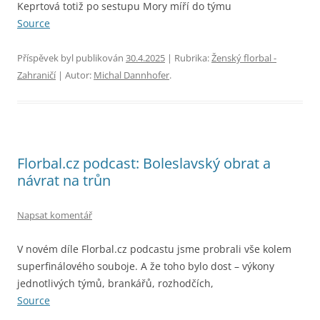
Keprtová totiž po sestupu Mory míří do týmu
Source
Příspěvek byl publikován
30.4.2025
| Rubrika:
Ženský florbal -
Zahraničí
| Autor:
Michal Dannhofer
.
Florbal.cz podcast: Boleslavský obrat a
návrat na trůn
Napsat komentář
V novém díle Florbal.cz podcastu jsme probrali vše kolem
superfinálového souboje. A že toho bylo dost – výkony
jednotlivých týmů, brankářů, rozhodčích,
Source