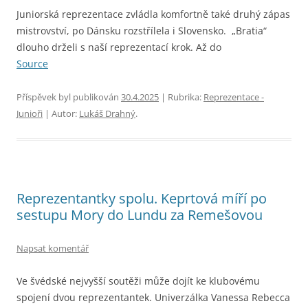
Juniorská reprezentace zvládla komfortně také druhý zápas
mistrovství, po Dánsku rozstřílela i Slovensko. „Bratia“
dlouho drželi s naší reprezentací krok. Až do
Source
Příspěvek byl publikován
30.4.2025
| Rubrika:
Reprezentace -
Junioři
| Autor:
Lukáš Drahný
.
Reprezentantky spolu. Keprtová míří po
sestupu Mory do Lundu za Remešovou
Napsat komentář
Ve švédské nejvyšší soutěži může dojít ke klubovému
spojení dvou reprezentantek. Univerzálka Vanessa Rebecca