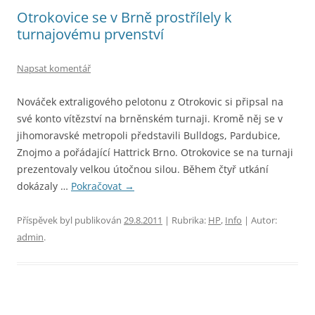
Otrokovice se v Brně prostřílely k
turnajovému prvenství
Napsat komentář
Nováček extraligového pelotonu z Otrokovic si připsal na
své konto vítězství na brněnském turnaji. Kromě něj se v
jihomoravské metropoli představili Bulldogs, Pardubice,
Znojmo a pořádající Hattrick Brno. Otrokovice se na turnaji
prezentovaly velkou útočnou silou. Během čtyř utkání
dokázaly …
Pokračovat
→
Příspěvek byl publikován
29.8.2011
| Rubrika:
HP
,
Info
| Autor:
admin
.