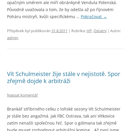
opačným směrem ale míří obránkyně Vendula Polenská.
Původně uvažovala o tom, že by odešla až po říjnovém
Poháru mistryň, kvůli specifickému …
Pokračovat
→
Příspěvek byl publikován
31.8.2011
| Rubrika:
HP
,
Ostatní
| Autor:
admin
.
Vít Schulmeister žije stále v nejistotě. Spor
zřejmě dojde k arbitráži
Napsat komentář
Brankář stříbrného celku z loňské sezony Vít Schulmeister
je stále bez angažmá. Jak FBC Ostrava, tak ani Vítkovice
zatím nenašli společnou řeč. Spor o gólmana tak zřejmě
bude muset rozhodnout arbitrážní komise. „Až nyní jsme