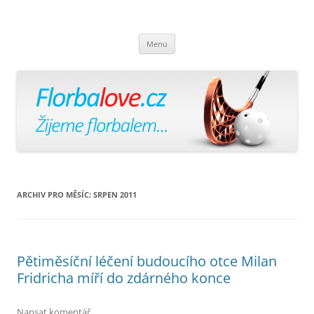
Florbalově
Žijeme florbalem
Přejít
Menu
k
obsahu
webu
ARCHIV PRO MĚSÍC:
SRPEN 2011
Pětiměsíční léčení budoucího otce Milan
Fridricha míří do zdárného konce
Napsat komentář