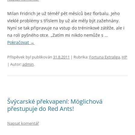
Milan Fridrich je už téměř pět měsíců bez florbalu. Jeho
vleklé problémy s tříslem by už ale měly být zažehnány.
Nyní se tak připravuje na vstup do tréninkové zátěže, ale i
na roli pyšného otce. „Zatím mi nikdo nemůže s …
Pokračovat
→
Příspěvek byl publikován
31.8.2011
| Rubrika:
Fortuna Extraliga
,
HP
| Autor:
admin
.
Švýcarské překvapení: Möglichová
přestupuje do Red Ants!
Napsat komentář