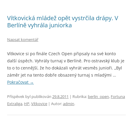
Vítkovická mládež opět vystrčila drápy. V
Berlíně vyhrála juniorka
Napsat komentář
Vítkovice si po finále Czech Open připsaly na své konto
další úspěch. Vyhrály turnaj v Berlíně. Pro ostravský klub je
to o to cennější, že ho dokázali vyhrát vesměs junioři. „Byl
záměr jet na tento dobře obsazený turnaj s mladými …
Pokračovat
→
Příspěvek byl publikován
29.8.2011
| Rubrika:
berlin_open
,
Fortuna
Extraliga
,
HP
,
Vítkovice
| Autor:
admin
.