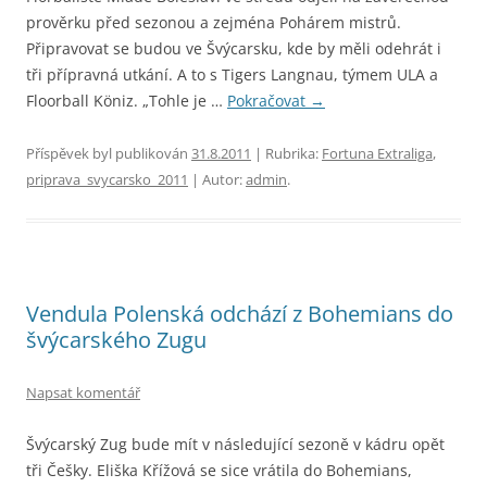
prověrku před sezonou a zejména Pohárem mistrů.
Připravovat se budou ve Švýcarsku, kde by měli odehrát i
tři přípravná utkání. A to s Tigers Langnau, týmem ULA a
Floorball Köniz. „Tohle je …
Pokračovat
→
Příspěvek byl publikován
31.8.2011
| Rubrika:
Fortuna Extraliga
,
priprava_svycarsko_2011
| Autor:
admin
.
Vendula Polenská odchází z Bohemians do
švýcarského Zugu
Napsat komentář
Švýcarský Zug bude mít v následující sezoně v kádru opět
tři Češky. Eliška Křížová se sice vrátila do Bohemians,