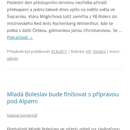
Poslední den přestupního termínu nezřídka přináší
překvapení a jedno takové dnes vyšlo na světlo světa ve
Švýcarsku. Klára Möglichová totiž zamířila z FB Riders do
mistrovského Red Ants Rychenberg Winterthur, kde se
potká s další Češkou, gólmankou Janou Christianovou. Se …
Pokračovat
→
Příspěvek byl publikován
31.8.2011
| Rubrika:
HP
,
Ostatní
| Autor:
admin
.
Mladá Boleslav bude finišovat s přípravou
pod Alpami
Napsat komentář
Florbalisté Mladé Boleslavi ve středu odjeli na závěrečnou