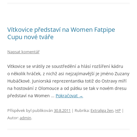
Vítkovice představí na Women Fatpipe
Cupu nové tváře
Napsat komentář
Vítkovice se vrátily ze soustředění a hlásí rozšíření kádru
o několik hráček, z nichž asi nejzajímavější je jméno Zuzany
Hubáčkové. Juniorská reprezentantka totiž do Ostravy míří
na hostování z Olomouce a od pátku se tak v novém dresu
představí na Women …
Pokračovat
→
Příspěvek byl publikován
30.8.2011
| Rubrika:
Extraliga žen
,
HP
|
Autor:
admin
.