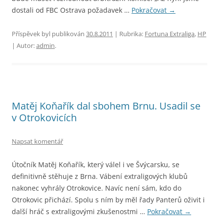
dostali od FBC Ostrava požadavek …
Pokračovat
→
Příspěvek byl publikován
30.8.2011
| Rubrika:
Fortuna Extraliga
,
HP
| Autor:
admin
.
Matěj Koňařík dal sbohem Brnu. Usadil se
v Otrokovicích
Napsat komentář
Útočník Matěj Koňařík, který válel i ve Švýcarsku, se
definitivně stěhuje z Brna. Vábení extraligových klubů
nakonec vyhrály Otrokovice. Navíc není sám, kdo do
Otrokovic přichází. Spolu s ním by měl řady Panterů oživit i
další hráč s extraligovými zkušenostmi …
Pokračovat
→