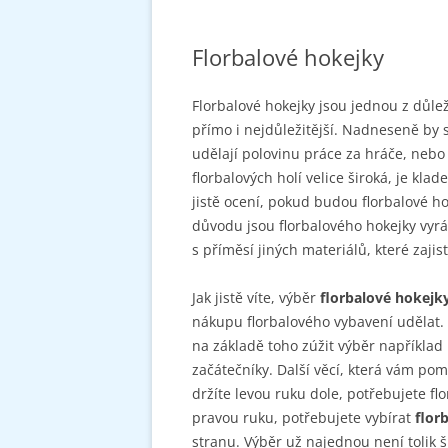
Florbalové hokejky
Florbalové hokejky jsou jednou z důle
přímo i nejdůležitější. Nadneseně by s
udělají polovinu práce za hráče, nebo
florbalových holí velice široká, je k
jistě ocení, pokud budou florbalové h
důvodu jsou florbalového hokejky vyráb
s příměsí jiných materiálů, které zajis
Jak jistě víte, výběr
florbalové hokejk
nákupu florbalového vybavení udělat. 
na základě toho zúžit výběr například
začátečníky. Další věcí, která vám pom
držíte levou ruku dole, potřebujete flo
pravou ruku, potřebujete vybírat
flor
stranu. Výběr už najednou není tolik š