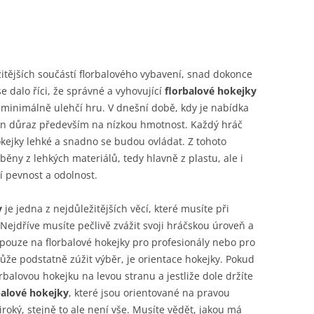
žitějších součástí florbalového vybavení, snad dokonce
e dalo říci, že správné a vyhovující
florbalové hokejky
 minimálně ulehčí hru. V dnešní době, kdy je nabídka
laden důraz především na nízkou hmotnost. Každý hráč
okejky lehké a snadno se budou ovládat. Z tohoto
ěny z lehkých materiálů, tedy hlavně z plastu, ale i
tí pevnost a odolnost.
y
je jedna z nejdůležitějších věcí, které musíte při
Nejdříve musíte pečlivě zvážit svoji hráčskou úroveň a
 pouze na florbalové hokejky pro profesionály nebo pro
ůže podstatně zúžit výběr, je orientace hokejky. Pokud
rbalovou hokejku na levou stranu a jestliže dole držíte
balové hokejky
, které jsou orientované na pravou
iroký, stejně to ale není vše. Musíte vědět, jakou má