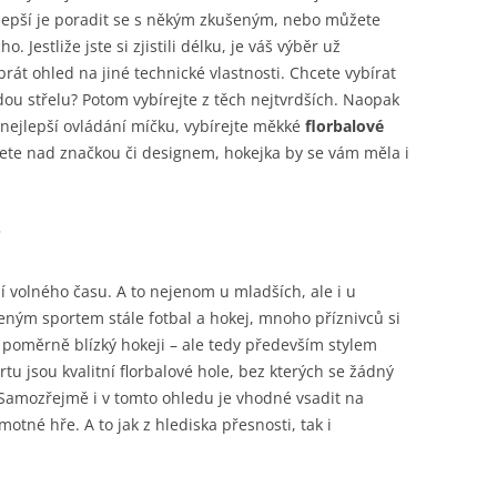
jlepší je poradit se s někým zkušeným, nebo můžete
 Jestliže jste si zjistili délku, je váš výběr už
át ohled na jiné technické vlastnosti. Chcete vybírat
dou střelu? Potom vybírejte z těch nejtvrdších. Naopak
 nejlepší ovládání míčku, vybírejte měkké
florbalové
lete nad značkou či designem, hokejka by se vám měla i
?
ní volného času. A to nejenom u mladších, ale i u
íbeným sportem stále fotbal a hokej, mnoho příznivců si
je poměrně blízký hokeji – ale tedy především stylem
u jsou kvalitní florbalové hole, bez kterých se žádný
Samozřejmě i v tomto ohledu je vhodné vsadit na
otné hře. A to jak z hlediska přesnosti, tak i