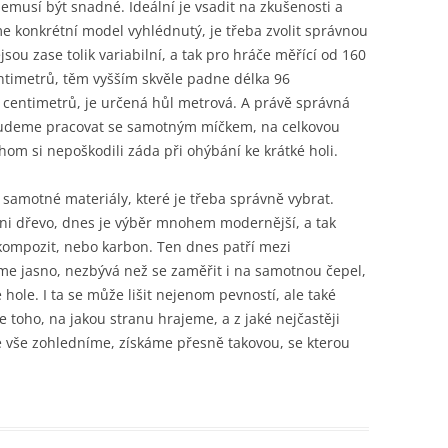
 nemusí být snadné. Ideální je vsadit na zkušenosti a
e konkrétní model vyhlédnutý, je třeba zvolit správnou
ejsou zase tolik variabilní, a tak pro hráče měřící od 160
entimetrů, těm vyšším skvěle padne délka 96
0 centimetrů, je určená hůl metrová. A právě správná
 budeme pracovat se samotným míčkem, na celkovou
chom si nepoškodili záda při ohýbání ke krátké holi.
 samotné materiály, které je třeba správně vybrat.
ani dřevo, dnes je výběr mnohem modernější, a tak
 kompozit, nebo karbon. Ten dnes patří mezi
me jasno, nezbývá než se zaměřit i na samotnou čepel,
 hole. I ta se může lišit nejenom pevností, ale také
 toho, na jakou stranu hrajeme, a z jaké nejčastěji
e vše zohledníme, získáme přesně takovou, se kterou