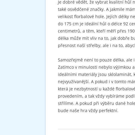
Je dobré vědět, že vybrat kvalitní hůl
také osvědčené značky. A jakmile mám
velikost florbalové hole. Jejích délky n
do 175 cm je ideální hůl o délce 92 c
centimetrů, a těm, kteří měří přes 19
délka může mít vliv na to, jak dobře
přesnost naší střelby, ale i na to, aby
Samozřejmě není to pouze délka, ale i
Zatímco v minulosti nebylo výjimkou 
ideálními materiály jsou sklolaminát,
nejvyužívanější. A pokud i v tomto má
která je nezbytností u každé florbalové
provedením, a tak vždy vybíráme podle
střílíme. A pokud při výběru dané hol
bude naše hra vždy perfektní.