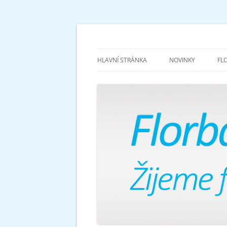
Žijeme florbalem
Florbalově
HLAVNÍ STRÁNKA
NOVINKY
FL