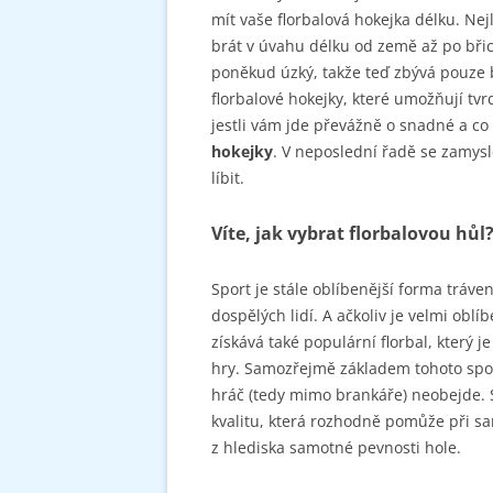
mít vaše florbalová hokejka délku. Ne
brát v úvahu délku od země až po břicho.
poněkud úzký, takže teď zbývá pouze br
florbalové hokejky, které umožňují tvr
jestli vám jde převážně o snadné a co
hokejky
. V neposlední řadě se zamys
líbit.
Víte, jak vybrat florbalovou hůl
Sport je stále oblíbenější forma tráve
dospělých lidí. A ačkoliv je velmi obl
získává také populární florbal, který 
hry. Samozřejmě základem tohoto sport
hráč (tedy mimo brankáře) neobejde. 
kvalitu, která rozhodně pomůže při sam
z hlediska samotné pevnosti hole.