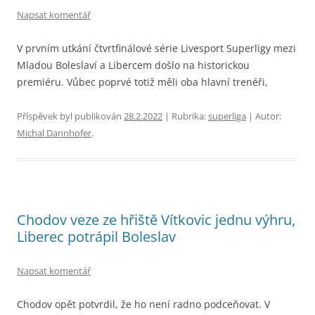
Napsat komentář
V prvním utkání čtvrtfinálové série Livesport Superligy mezi
Mladou Boleslaví a Libercem došlo na historickou
premiéru. Vůbec poprvé totiž měli oba hlavní trenéři,
Příspěvek byl publikován
28.2.2022
| Rubrika:
superliga
| Autor:
Michal Dannhofer
.
Chodov veze ze hřiště Vítkovic jednu výhru,
Liberec potrápil Boleslav
Napsat komentář
Chodov opět potvrdil, že ho není radno podceňovat. V