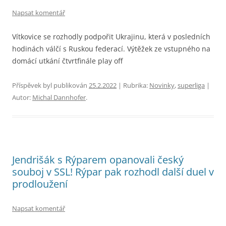
Napsat komentář
Vítkovice se rozhodly podpořit Ukrajinu, která v posledních
hodinách válčí s Ruskou federací. Výtěžek ze vstupného na
domácí utkání čtvrtfinále play off
Příspěvek byl publikován
25.2.2022
| Rubrika:
Novinky
,
superliga
|
Autor:
Michal Dannhofer
.
Jendrišák s Rýparem opanovali český
souboj v SSL! Rýpar pak rozhodl další duel v
prodloužení
Napsat komentář