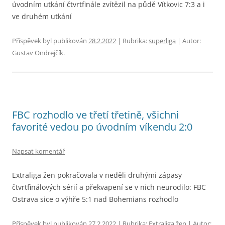
úvodním utkání čtvrtfinále zvítězil na půdě Vítkovic 7:3 a i
ve druhém utkání
Příspěvek byl publikován
28.2.2022
| Rubrika:
superliga
| Autor:
Gustav Ondrejčík
.
FBC rozhodlo ve třetí třetině, všichni
favorité vedou po úvodním víkendu 2:0
Napsat komentář
Extraliga žen pokračovala v neděli druhými zápasy
čtvrtfinálových sérií a překvapení se v nich neurodilo: FBC
Ostrava sice o výhře 5:1 nad Bohemians rozhodlo
Příspěvek byl publikován
27.2.2022
| Rubrika:
Extraliga žen
| Autor: