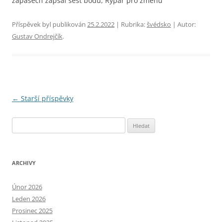
zápasech zapsal šest bodů, Rýpar pro změnu
Příspěvek byl publikován
25.2.2022
| Rubrika:
švédsko
| Autor:
Gustav Ondrejčík
.
Navigace
←
Starší příspěvky
pro
Vyhledávání
příspěvky
ARCHIVY
Únor 2026
Leden 2026
Prosinec 2025