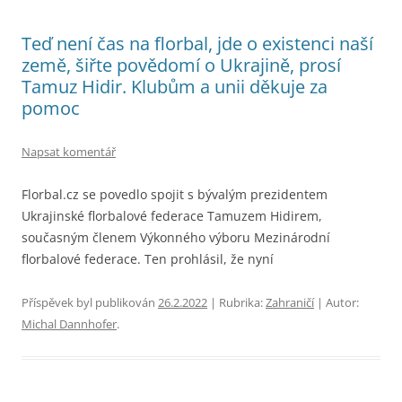
Teď není čas na florbal, jde o existenci naší
země, šiřte povědomí o Ukrajině, prosí
Tamuz Hidir. Klubům a unii děkuje za
pomoc
Napsat komentář
Florbal.cz se povedlo spojit s bývalým prezidentem
Ukrajinské florbalové federace Tamuzem Hidirem,
současným členem Výkonného výboru Mezinárodní
florbalové federace. Ten prohlásil, že nyní
Příspěvek byl publikován
26.2.2022
| Rubrika:
Zahraničí
| Autor:
Michal Dannhofer
.