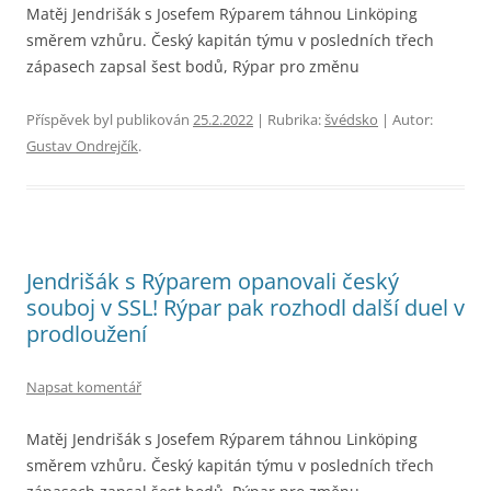
Matěj Jendrišák s Josefem Rýparem táhnou Linköping
směrem vzhůru. Český kapitán týmu v posledních třech
zápasech zapsal šest bodů, Rýpar pro změnu
Příspěvek byl publikován
25.2.2022
| Rubrika:
švédsko
| Autor:
Gustav Ondrejčík
.
Jendrišák s Rýparem opanovali český
souboj v SSL! Rýpar pak rozhodl další duel v
prodloužení
Napsat komentář
Matěj Jendrišák s Josefem Rýparem táhnou Linköping
směrem vzhůru. Český kapitán týmu v posledních třech