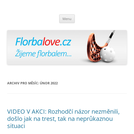
Florbalově
Žijeme florbalem
Přejít
Menu
k
obsahu
webu
ARCHIV PRO MĚSÍC:
ÚNOR 2022
VIDEO V AKCI: Rozhodčí názor nezměnili,
došlo jak na trest, tak na neprůkaznou
situaci