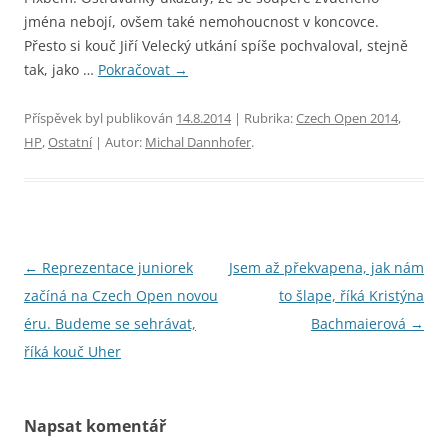
jména nebojí, ovšem také nemohoucnost v koncovce.
Přesto si kouč Jiří Velecký utkání spíše pochvaloval, stejně
tak, jako …
Pokračovat
→
Příspěvek byl publikován
14.8.2014
| Rubrika:
Czech Open 2014
,
HP
,
Ostatní
| Autor:
Michal Dannhofer
.
Navigace
←
Reprezentace juniorek
Jsem až překvapena, jak nám
pro
začíná na Czech Open novou
to šlape, říká Kristýna
příspěvky
éru. Budeme se sehrávat,
Bachmaierová
→
říká kouč Uher
Napsat komentář