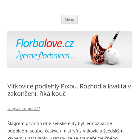
Florbalově
Žijeme florbalem
Přejít
Menu
k
obsahu
webu
Vítkovice podlehly Pixbu. Rozhodla kvalita v
zakončení, říká kouč
Napsat komentář
Šlágrem prvního dne ženské elity byl jednoznačně
odpolední souboj českých mistryň z Vítkovic a švédským
Pixbem. Ostravanky ukázaly, že se soupeře zvučného