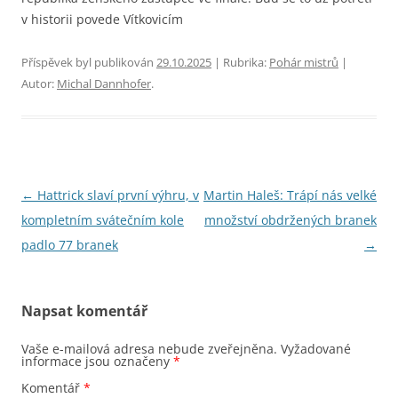
v historii povede Vítkovicím
Příspěvek byl publikován
29.10.2025
| Rubrika:
Pohár mistrů
|
Autor:
Michal Dannhofer
.
Navigace
←
Hattrick slaví první výhru, v
Martin Haleš: Trápí nás velké
pro
kompletním svátečním kole
množství obdržených branek
příspěvky
padlo 77 branek
→
Napsat komentář
Vaše e-mailová adresa nebude zveřejněna.
Vyžadované
informace jsou označeny
*
Komentář
*