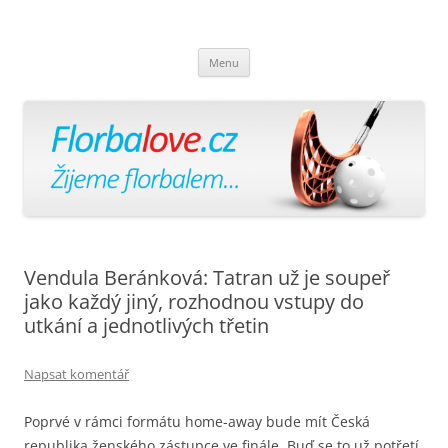
Florbalově
Žijeme florbalem
Přejít
Menu
k
obsahu
webu
Vendula Beránková: Tatran už je soupeř
jako každý jiný, rozhodnou vstupy do
utkání a jednotlivých třetin
Napsat komentář
Poprvé v rámci formátu home-away bude mít Česká
republika ženského zástupce ve finále. Buď se to už potřetí