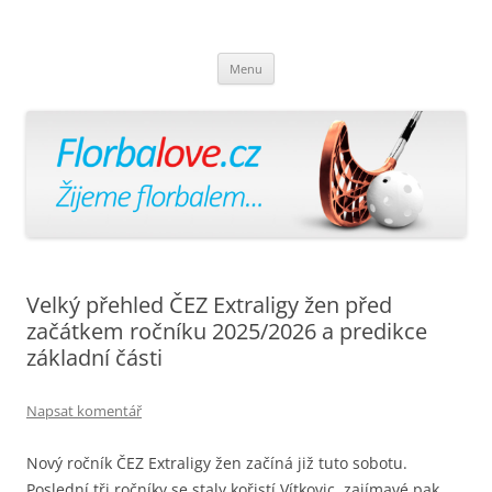
Florbalově
Žijeme florbalem
Přejít
Menu
k
obsahu
webu
Velký přehled ČEZ Extraligy žen před
začátkem ročníku 2025/2026 a predikce
základní části
Napsat komentář
Nový ročník ČEZ Extraligy žen začíná již tuto sobotu.
Poslední tři ročníky se staly kořistí Vítkovic, zajímavé pak