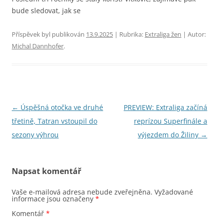
bude sledovat, jak se
Příspěvek byl publikován
13.9.2025
| Rubrika:
Extraliga žen
| Autor:
Michal Dannhofer
.
Navigace
←
Úspěšná otočka ve druhé
PREVIEW: Extraliga začíná
pro
třetině, Tatran vstoupil do
reprízou Superfinále a
příspěvky
sezony výhrou
výjezdem do Žiliny
→
Napsat komentář
Vaše e-mailová adresa nebude zveřejněna.
Vyžadované
informace jsou označeny
*
Komentář
*