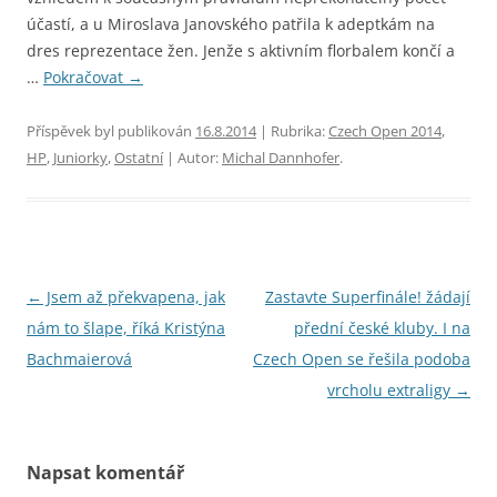
účastí, a u Miroslava Janovského patřila k adeptkám na
dres reprezentace žen. Jenže s aktivním florbalem končí a
…
Pokračovat
→
Příspěvek byl publikován
16.8.2014
| Rubrika:
Czech Open 2014
,
HP
,
Juniorky
,
Ostatní
| Autor:
Michal Dannhofer
.
Navigace
←
Jsem až překvapena, jak
Zastavte Superfinále! žádají
pro
nám to šlape, říká Kristýna
přední české kluby. I na
příspěvky
Bachmaierová
Czech Open se řešila podoba
vrcholu extraligy
→
Napsat komentář