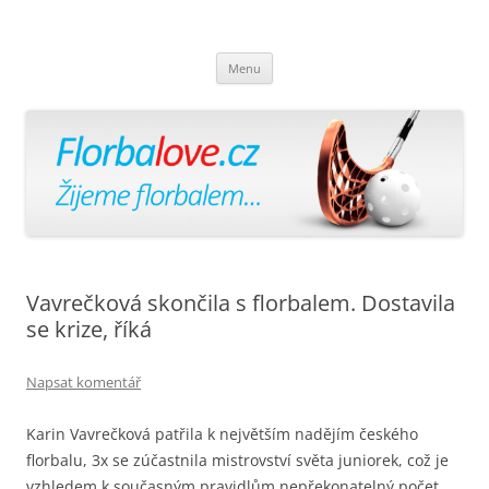
Florbalově
Žijeme florbalem
Přejít
Menu
k
obsahu
webu
Vavrečková skončila s florbalem. Dostavila
se krize, říká
Napsat komentář
Karin Vavrečková patřila k největším nadějím českého
florbalu, 3x se zúčastnila mistrovství světa juniorek, což je
vzhledem k současným pravidlům nepřekonatelný počet