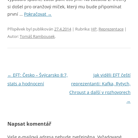
si došel pro oranžový míček, který mu bude připomínat
první …
Pokračovat
→
Příspěvek byl publikován
27.4.2014
| Rubrika:
HP
,
Reprezentace
|
Autor:
Tomáš Rambousek
.
Navigace
←
EFT: Česko – Švýcarsko 8:7,
Jak viděli EFT čeští
pro
stats a hodnocení
reprezentanti: Kafka, Rytych,
příspěvky
Chroust a další v rozhovorech
→
Napsat komentář
Vaše e-mailová adresa nebude zveřejněna.
Vyžadované