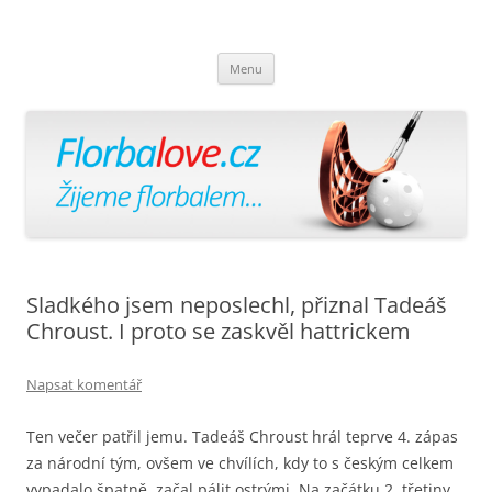
Florbalově
Žijeme florbalem
Přejít
Menu
k
obsahu
webu
Sladkého jsem neposlechl, přiznal Tadeáš
Chroust. I proto se zaskvěl hattrickem
Napsat komentář
Ten večer patřil jemu. Tadeáš Chroust hrál teprve 4. zápas
za národní tým, ovšem ve chvílích, kdy to s českým celkem
vypadalo špatně, začal pálit ostrými. Na začátku 2. třetiny