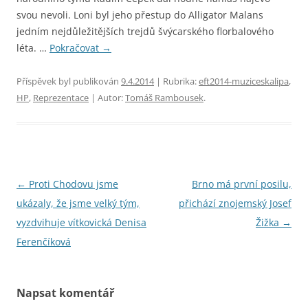
svou nevoli. Loni byl jeho přestup do Alligator Malans
jedním nejdůležitějších trejdů švýcarského florbalového
léta. …
Pokračovat
→
Příspěvek byl publikován
9.4.2014
| Rubrika:
eft2014-muziceskalipa
,
HP
,
Reprezentace
| Autor:
Tomáš Rambousek
.
Navigace
←
Proti Chodovu jsme
Brno má první posilu,
pro
ukázaly, že jsme velký tým,
přichází znojemský Josef
příspěvky
vyzdvihuje vítkovická Denisa
Žižka
→
Ferenčíková
Napsat komentář