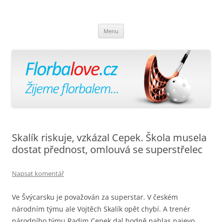
Florbalově
Žijeme florbalem
Přejít
Menu
k
obsahu
webu
Skalík riskuje, vzkázal Cepek. Škola musela
dostat přednost, omlouvá se superstřelec
Napsat komentář
Ve Švýcarsku je považován za superstar. V českém
národním týmu ale Vojtěch Skalík opět chybí. A trenér
národního týmu Radim Cepek dal hodně nahlas najevo