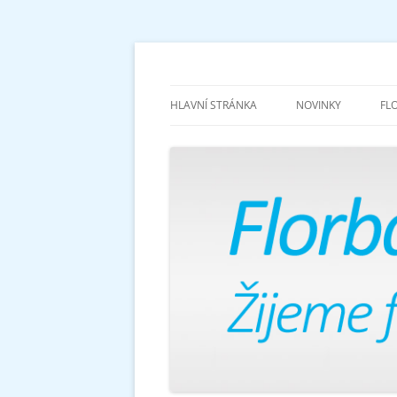
Žijeme florbalem
Florbalově
HLAVNÍ STRÁNKA
NOVINKY
FL