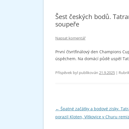
Šest českých bodů. Tatran
soupeře
Napsat komentář
První čtvrtfinálový den Champions Cu
úspěchem. Na domácí půdě uspěl Tatra
Příspěvek byl publikován
21.9.2025
| Rubri
Navigace
←
Špatné začátky a bodové zisky. Tat
pro
porazil Kloten, Vítkovice v Churu remi
příspěvky