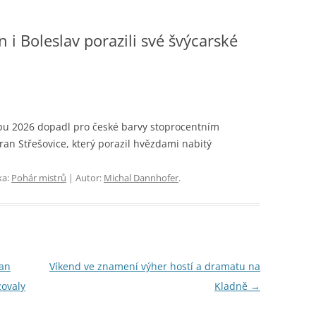
 i Boleslav porazili své švýcarské
pu 2026 dopadl pro české barvy stoprocentním
n Střešovice, který porazil hvězdami nabitý
ka:
Pohár mistrů
| Autor:
Michal Dannhofer
.
ran
Víkend ve znamení výher hostí a dramatu na
zovaly
Kladně
→