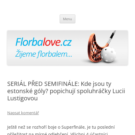
Florbalově
Žijeme florbalem
Přejít
Menu
k
obsahu
webu
SERIÁL PŘED SEMIFINÁLE: Kde jsou ty
estonské góly? popichují spoluhráčky Lucii
Lustigovou
Napsat komentář
Ještě než se rozhoří boje o Superfinále, je tu poslední
příležitost na mírné odlehčení. Všichni 4 účastníci