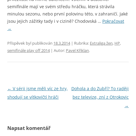
semifinále mají ve svém středu hráčku, která strávila
minulou sezonu, nebo první polovinu této, v zahraničí. Jaké
jsou jejich zážitky tady i v cizině? Chodovská …
Pokračovat
→
Příspěvek byl publikován
18.3.2014
| Rubrika:
Extraliga žen
,
HP
,
semifinále play off 2014
| Autor:
Pavel Křiklan
.
Navigace
←
V sérii jsme měli víc ze hry,
Dohola a do Zubří? To raději
pro
shodují se vítkovičtí hráči
bez televize, zní z Otrokovic
příspěvky
→
Napsat komentář