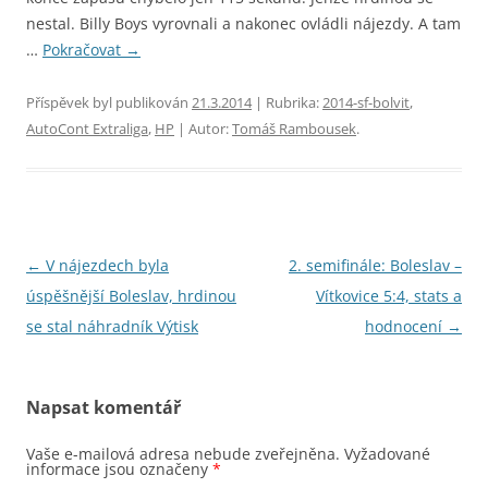
nestal. Billy Boys vyrovnali a nakonec ovládli nájezdy. A tam
…
Pokračovat
→
Příspěvek byl publikován
21.3.2014
| Rubrika:
2014-sf-bolvit
,
AutoCont Extraliga
,
HP
| Autor:
Tomáš Rambousek
.
Navigace
←
V nájezdech byla
2. semifinále: Boleslav –
pro
úspěšnější Boleslav, hrdinou
Vítkovice 5:4, stats a
příspěvky
se stal náhradník Výtisk
hodnocení
→
Napsat komentář
Vaše e-mailová adresa nebude zveřejněna.
Vyžadované
informace jsou označeny
*