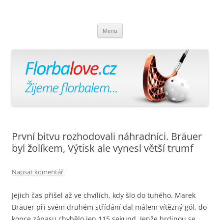
Florbalově
Žijeme florbalem
Přejít
Menu
k
obsahu
webu
První bitvu rozhodovali náhradníci. Bräuer
byl žolíkem, Výtisk ale vynesl větší trumf
Napsat komentář
Jejich čas přišel až ve chvílích, kdy šlo do tuhého. Marek
Bräuer při svém druhém střídání dal málem vítězný gól, do
konce zápasu chybělo jen 115 sekund. Jenže hrdinou se