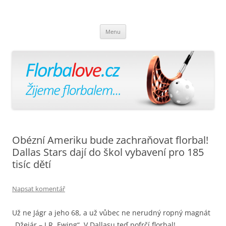
Florbalově
Žijeme florbalem
Přejít
Menu
k
obsahu
webu
Obézní Ameriku bude zachraňovat florbal!
Dallas Stars dají do škol vybavení pro 185
tisíc dětí
Napsat komentář
Už ne Jágr a jeho 68, a už vůbec ne nerudný ropný magnát
„Džejár – J.R. Ewing“. V Dallasu teď pofrčí florbal!