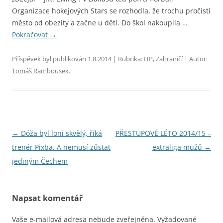
Organizace hokejových Stars se rozhodla, že trochu pročistí
město od obezity a začne u dětí. Do škol nakoupila …
Pokračovat
→
Příspěvek byl publikován
1.8.2014
| Rubrika:
HP
,
Zahraničí
| Autor:
Tomáš Rambousek
.
Navigace
←
Dóža byl loni skvělý, říká
PŘESTUPOVÉ LÉTO 2014/15 –
pro
trenér Pixba. A nemusí zůstat
extraliga mužů
→
příspěvky
jediným Čechem
Napsat komentář
Vaše e-mailová adresa nebude zveřejněna.
Vyžadované