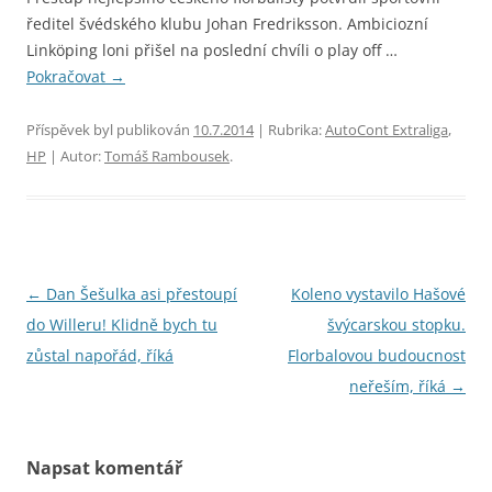
ředitel švédského klubu Johan Fredriksson. Ambiciozní
Linköping loni přišel na poslední chvíli o play off …
Pokračovat
→
Příspěvek byl publikován
10.7.2014
| Rubrika:
AutoCont Extraliga
,
HP
| Autor:
Tomáš Rambousek
.
Navigace
←
Dan Šešulka asi přestoupí
Koleno vystavilo Hašové
pro
do Willeru! Klidně bych tu
švýcarskou stopku.
příspěvky
zůstal napořád, říká
Florbalovou budoucnost
neřeším, říká
→
Napsat komentář