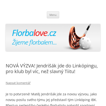
Florbalově
Žijeme florbalem
Přejít
Menu
k
obsahu
webu
NOVÁ VÝZVA! Jendrišák jde do Linköpingu,
pro klub byl víc, než slavný Tiitu!
Napsat komentář
Je to potvrzené! Matěj Jendrišák jde za novou výzvou, jako
novou posilu svého týmu jej představil tým Linköping IBK.
Přestup nejlepšího českého florbalisty potvrdil sportovní