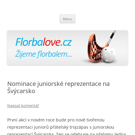
Florbalově
Žijeme florbalem
Přejít
Menu
k
obsahu
webu
Nominace juniorské reprezentace na
Švýcarsko
Napsat komentář
První akcí v novém roce bude pro nově tvořenou
reprezentaci juniorů přátelský trojzápas s juniorskou
reprezentací Švýcarska. Ten se odehraje na přelomu ledna