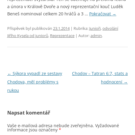
a února v Králově Dvoře a nový reprezentační kouč Luděk
Beneš nominoval celkem 20 hráčů a 3 …
Pokračovat
→
Příspěvek byl publikován
23.1.2014
| Rubrika:
Junioři
,
odvolání
Jiřího Kysela od juniorů
,
Reprezentace
| Autor:
admin
.
Navigace
←
Sýkora vypadl ze sestavy
Chodov – Tatran 6:7, stats a
pro
Chodova, měl problémy s
hodnocení
→
příspěvky
rukou
Napsat komentář
Vaše e-mailová adresa nebude zveřejněna.
Vyžadované
informace jsou označeny
*