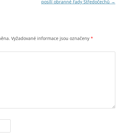
posílí obranné řady Středočechů
→
něna.
Vyžadované informace jsou označeny
*