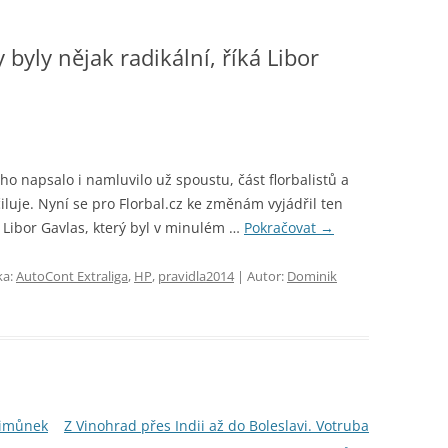
byly nějak radikální, říká Libor
o napsalo i namluvilo už spoustu, část florbalistů a
čiluje. Nyní se pro Florbal.cz ke změnám vyjádřil ten
 Libor Gavlas, který byl v minulém …
Pokračovat
→
ka:
AutoCont Extraliga
,
HP
,
pravidla2014
| Autor:
Dominik
Šimůnek
Z Vinohrad přes Indii až do Boleslavi. Votruba