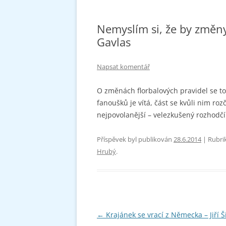
Nemyslím si, že by změny 
Gavlas
Napsat komentář
O změnách florbalových pravidel se toh
fanoušků je vítá, část se kvůli nim roz
nejpovolanější – velezkušený rozhodčí
Příspěvek byl publikován
28.6.2014
| Rubri
Hrubý
.
Navigace
←
Krajánek se vrací z Německa – Jiří 