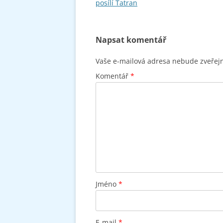
pro
posílí Tatran
příspěvky
Napsat komentář
Vaše e-mailová adresa nebude zveřej
Komentář
*
Jméno
*
E-mail
*