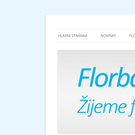
Žijeme florbalem
Florbalově
HLAVNÍ STRÁNKA
NOVINKY
FL