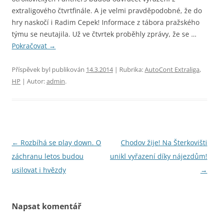
extraligového čtvrtfinále. A je velmi pravděpodobné, že do
hry naskočí i Radim Cepek! Informace z tábora pražského
týmu se neutajila. Už ve čtvrtek proběhly zprávy, že se …
Pokračovat
→
Příspěvek byl publikován
14.3.2014
| Rubrika:
AutoCont Extraliga
,
HP
| Autor:
admin
.
Navigace
←
Rozbíhá se play down. O
Chodov žije! Na Šterkovišti
pro
záchranu letos budou
unikl vyřazení díky nájezdům!
příspěvky
usilovat i hvězdy
→
Napsat komentář