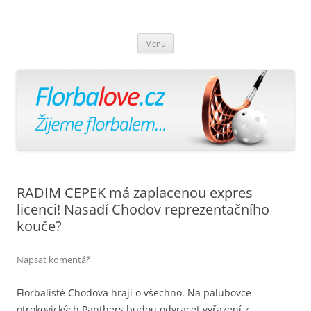
Florbalově
Žijeme florbalem
Přejít
Menu
k
obsahu
webu
RADIM CEPEK má zaplacenou expres
licenci! Nasadí Chodov reprezentačního
kouče?
Napsat komentář
Florbalisté Chodova hrají o všechno. Na palubovce
otrokovických Panthers budou odvracet vyřazení z