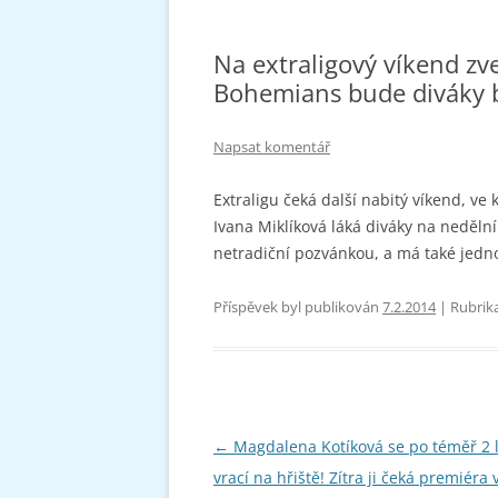
Na extraligový víkend zve
Bohemians bude diváky b
Napsat komentář
Extraligu čeká další nabitý víkend, ve
Ivana Miklíková láká diváky na neděln
netradiční pozvánkou, a má také jedn
Příspěvek byl publikován
7.2.2014
| Rubrik
Navigace
←
Magdalena Kotíková se po téměř 2 
pro
vrací na hřiště! Zítra ji čeká premiéra 