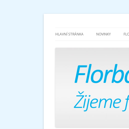
Žijeme florbalem
Florbalově
HLAVNÍ STRÁNKA
NOVINKY
FL