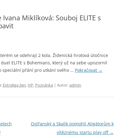
 Ivana Miklíková: Souboj ELITE s
avit
 kterém se odehrají 2 kola. Židenická hrotová útočnice
í duel ELITE s Bohemians, který už na sebe upozornil
o speciální přání pro utkání svého …
Pokračovat
→
a:
Extraliga žen
,
HP
,
Pozvánka
| Autor:
admin
.
letech
Ostřanský a Skalík pomohli Aligátorům k
v
vítěznému startu play off
→