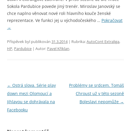
Sokola Pardubice povede jiný trenér. Miroslav Janovský se
chce naplno věnovat nové roli hlavního kouče ženské
reprezentace. Ve funkci jej u východočeského …
Pokračovat
→
Příspěvek byl publikován
31.3.2014
| Rubrika:
AutoCont Extraliga
,
HP
,
Pardubice
| Autor:
Pavel Křiklan
.
Navigace
←
Ostrá slova. Série play
Problémy se srdcem. Tomáš
pro
down mezi Olomoucí a
Chroust už v této sezoně
příspěvky
Jihlavou se dohrávala na
Boleslavi nepomůže
→
Facebooku