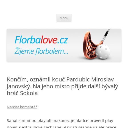
Florbalově
Žijeme florbalem
Přejít
Menu
k
obsahu
webu
Končím, oznámil kouč Pardubic Miroslav
Janovský. Na jeho místo přijde další bývalý
hráč Sokola
Napsat komentář
Sahal s nimi po play off, nakonec je hladce provedl play
down k extraligové záchraně. V příští sezoně už ale hráče