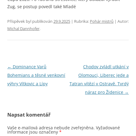
Zug, se postup povedl také Mladé
Příspěvek byl publikován
29.9.2025
| Rubrika:
Pohár mistrů
| Autor:
Michal Dannhofer
.
Navigace
←
Dominance Varů
Chodov zvládl utkání v
pro
Bohemians a těsné venkovní
Olomouci, Liberec jede a
příspěvky
výhry Vítkovic a Lípy
Tatran vítězí v Ostravě. Tvrdý
náraz pro Židenice
→
Napsat komentář
Vaše e-mailová adresa nebude zveřejněna.
Vyžadované
informace jsou označeny
*