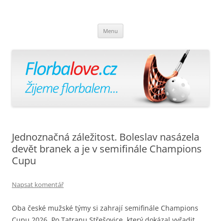
Florbalově
Žijeme florbalem
Přejít
Menu
k
obsahu
webu
Jednoznačná záležitost. Boleslav nasázela
devět branek a je v semifinále Champions
Cupu
Napsat komentář
Oba české mužské týmy si zahrají semifinále Champions
Cupu 2026. Po Tatranu Střešovice, který dokázal vyřadit