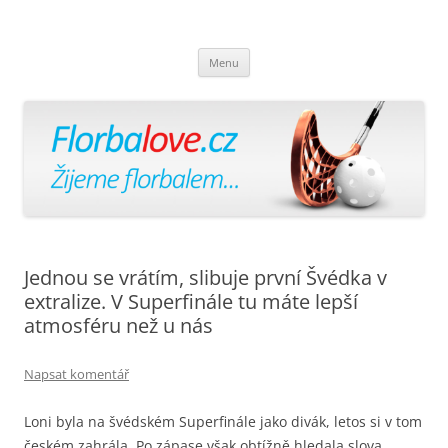
Florbalově
Žijeme florbalem
Přejít
Menu
k
obsahu
webu
Jednou se vrátím, slibuje první Švédka v
extralize. V Superfinále tu máte lepší
atmosféru než u nás
Napsat komentář
Loni byla na švédském Superfinále jako divák, letos si v tom
českém zahrála. Po zápase však obtížně hledala slova,