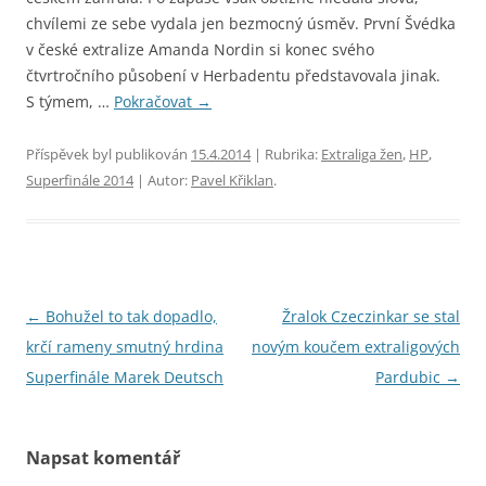
chvílemi ze sebe vydala jen bezmocný úsměv. První Švédka
v české extralize Amanda Nordin si konec svého
čtvrtročního působení v Herbadentu představovala jinak.
S týmem, …
Pokračovat
→
Příspěvek byl publikován
15.4.2014
| Rubrika:
Extraliga žen
,
HP
,
Superfinále 2014
| Autor:
Pavel Křiklan
.
Navigace
←
Bohužel to tak dopadlo,
Žralok Czeczinkar se stal
pro
krčí rameny smutný hrdina
novým koučem extraligových
příspěvky
Superfinále Marek Deutsch
Pardubic
→
Napsat komentář