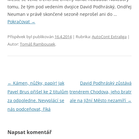
tomu, že tým pod vedením dvojice David Podhráský, Ondřej
Neuman v právě skončené sezoně neprošel ani do …
Pokračovat
→
Příspěvek byl publikován
16.4.2014
| Rubrika:
AutoCont Extraliga
|
Autor:
Tomáš Rambousek
.
Navigace
←
Kámen, nůžky, papír! Jak
David Podhráský zůstává
pro
Pavel Brus přišel ke 2 titulům
trenérem Chodova, jeho bratr
příspěvky
za odpoledne. Nevyplácí se
ale na Jižní Město nezamíří
→
nás podceňovat, říká
Napsat komentář