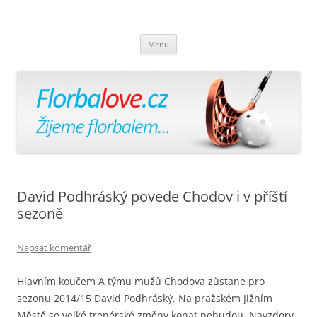
Florbalově
Žijeme florbalem
Přejít
Menu
k
obsahu
webu
David Podhráský povede Chodov i v příští
sezoně
Napsat komentář
Hlavním koučem A týmu mužů Chodova zůstane pro
sezonu 2014/15 David Podhráský. Na pražském Jižním
Městě se velké trenérské změny konat nebudou. Navzdory