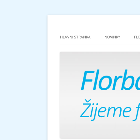
Žijeme florbalem
Florbalově
HLAVNÍ STRÁNKA
NOVINKY
FL