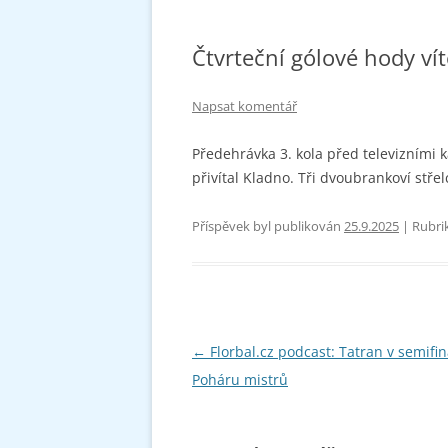
Čtvrteční gólové hody v
Napsat komentář
Předehrávka 3. kola před televizními 
přivítal Kladno. Tři dvoubrankoví střelc
Příspěvek byl publikován
25.9.2025
| Rubri
Navigace
←
Florbal.cz podcast: Tatran v semifin
pro
Poháru mistrů
příspěvky