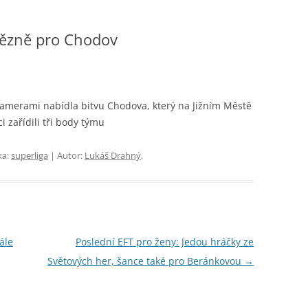
ítězně pro Chodov
kamerami nabídla bitvu Chodova, který na Jižním Městě
i zařídili tři body týmu
ka:
superliga
| Autor:
Lukáš Drahný
.
ále
Poslední EFT pro ženy: Jedou hráčky ze
Světových her, šance také pro Beránkovou
→