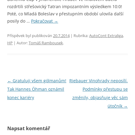
rozdrtili střešovický Tatran impozantním výsledkem 10:0!
Poté, co Mladá Boleslav v přestupním období ulovila další
posily do …
Pokračovat
→
Příspěvek byl publikován
20.7.2014
| Rubrika:
AutoCont Extraliga
,
HP
| Autor:
Tomáš Rambousek
.
Navigace
←
Gratuluji všem gólmanům!
Riebauer Vinohrady neposílí.
pro
Tak Hannes Öhman oznámil
Podmínky přestupu se
příspěvky
konec kariéry
změnily, objasňuje věc sám
útočník
→
Napsat komentář