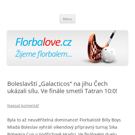
Florbalově
Žijeme florbalem
Přejít
Menu
k
obsahu
webu
Boleslavští „Galacticos“ na jihu Čech
ukázali sílu. Ve finále smetli Tatran 10:0!
Napsat komentář
Byla to až neuvěřitelná dominance! Florbalisté Billy Boys
Mladá Boleslav vyhráli víkendový přípravný turnaj Sika
Bohemia Cup v Jindřichově Hradci. Ve finálovém duelu