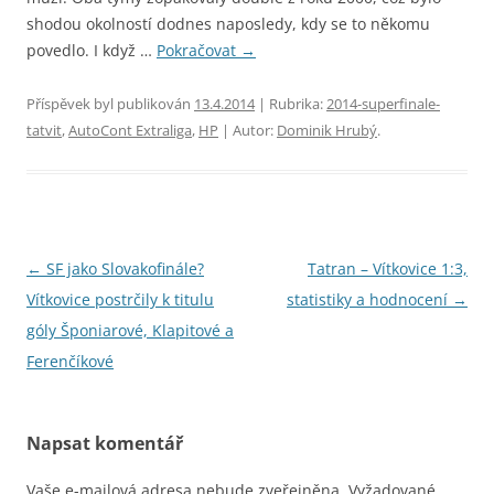
shodou okolností dodnes naposledy, kdy se to někomu
povedlo. I když …
Pokračovat
→
Příspěvek byl publikován
13.4.2014
| Rubrika:
2014-superfinale-
tatvit
,
AutoCont Extraliga
,
HP
| Autor:
Dominik Hrubý
.
Navigace
←
SF jako Slovakofinále?
Tatran – Vítkovice 1:3,
pro
Vítkovice postrčily k titulu
statistiky a hodnocení
→
příspěvky
góly Šponiarové, Klapitové a
Ferenčíkové
Napsat komentář
Vaše e-mailová adresa nebude zveřejněna.
Vyžadované