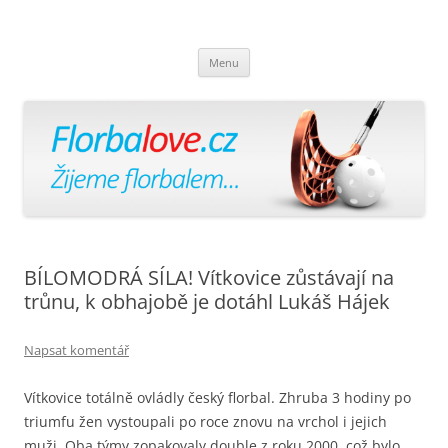
Florbalově
Žijeme florbalem
Přejít
Menu
k
obsahu
webu
BÍLOMODRÁ SÍLA! Vítkovice zůstávají na
trůnu, k obhajobě je dotáhl Lukáš Hájek
Napsat komentář
Vítkovice totálně ovládly český florbal. Zhruba 3 hodiny po
triumfu žen vystoupali po roce znovu na vrchol i jejich
muži. Oba týmy zopakovaly double z roku 2000, což bylo