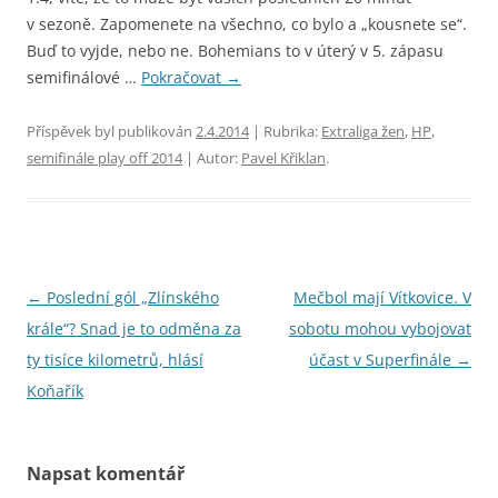
v sezoně. Zapomenete na všechno, co bylo a „kousnete se“.
Buď to vyjde, nebo ne. Bohemians to v úterý v 5. zápasu
semifinálové …
Pokračovat
→
Příspěvek byl publikován
2.4.2014
| Rubrika:
Extraliga žen
,
HP
,
semifinále play off 2014
| Autor:
Pavel Křiklan
.
Navigace
←
Poslední gól „Zlínského
Mečbol mají Vítkovice. V
pro
krále“? Snad je to odměna za
sobotu mohou vybojovat
příspěvky
ty tisíce kilometrů, hlásí
účast v Superfinále
→
Koňařík
Napsat komentář