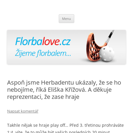
Florbalově
Žijeme florbalem
Přejít
Menu
k
obsahu
webu
Aspoň jsme Herbadentu ukázaly, že se ho
nebojíme, říká Eliška Křížová. A děkuje
reprezentaci, že zase hraje
Napsat komentář
Takhle nějak se hraje play off… Před 3. třetinou prohráváte
1:4, víte, že to může být vašich posledních 20 minut