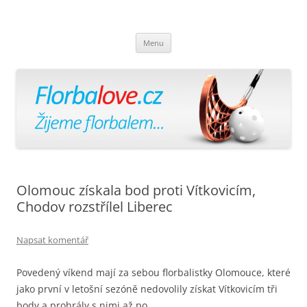
Florbalově
Žijeme florbalem
Přejít
Menu
k
obsahu
webu
Olomouc získala bod proti Vítkovicím,
Chodov rozstřílel Liberec
Napsat komentář
Povedený víkend mají za sebou florbalistky Olomouce, které
jako první v letošní sezóně nedovolily získat Vítkovicím tři
body a prohrály s nimi až po