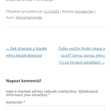
Příspěvek byl publikován
16.10.2025
| Rubrika:
Extraliga žen
|
Autor:
Michal Dannhofer
.
Navigace
←
Dvě dramata a hladká
Češky využily finské rotace a
pro
výhra Mladé Boleslavi
na EFT berou jasnou výhru
příspěvky
7:2 po čtrnácti porážkách
→
Napsat komentář
Vaše e-mailová adresa nebude zveřejněna.
Vyžadované
informace jsou označeny
*
Komentář
*