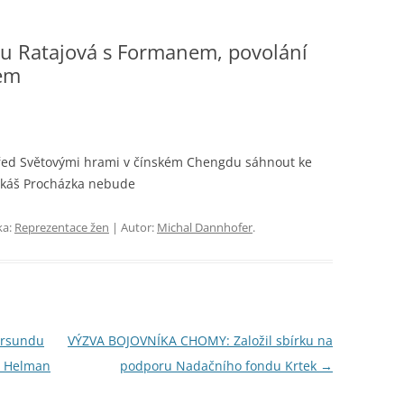
u Ratajová s Formanem, povolání
em
řed Světovými hrami v čínském Chengdu sáhnout ke
ukáš Procházka nebude
ka:
Reprezentace žen
| Autor:
Michal Dannhofer
.
marsundu
VÝZVA BOJOVNÍKA CHOMY: Založil sbírku na
u Helman
podporu Nadačního fondu Krtek
→