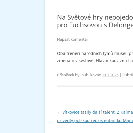
Na Světové hry nepojedo
pro Fuchsovou s Delong
Napsat komentář
Oba trenéři národních týmů museli p
změnám v sestavě. Hlavní kouč žen L
Příspěvek byl publikován
31.7.2025
| Rubri
Navigace
←
Vítkovice tasily další talent. Z Kal
pro
přivedly polskou reprezentantku Maj
příspěvky