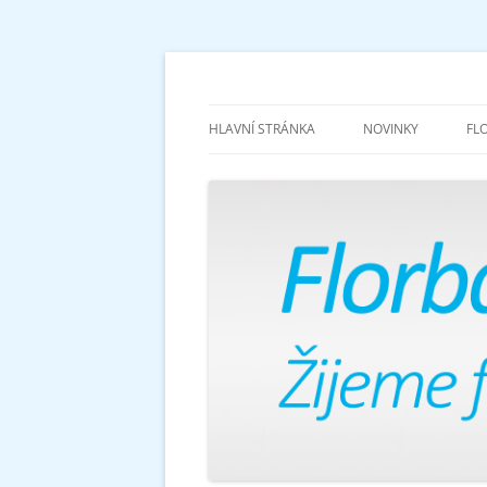
Žijeme florbalem
Florbalově
HLAVNÍ STRÁNKA
NOVINKY
FL