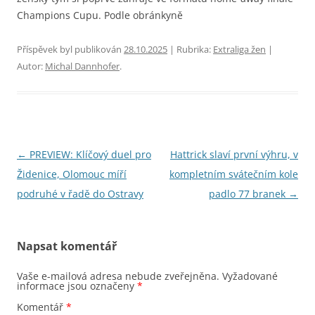
Champions Cupu. Podle obránkyně
Příspěvek byl publikován
28.10.2025
| Rubrika:
Extraliga žen
|
Autor:
Michal Dannhofer
.
Navigace
←
PREVIEW: Klíčový duel pro
Hattrick slaví první výhru, v
pro
Židenice, Olomouc míří
kompletním svátečním kole
příspěvky
podruhé v řadě do Ostravy
padlo 77 branek
→
Napsat komentář
Vaše e-mailová adresa nebude zveřejněna.
Vyžadované
informace jsou označeny
*
Komentář
*