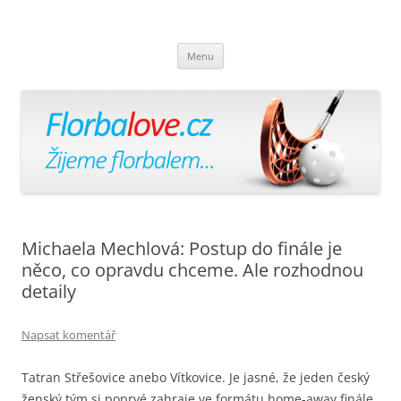
Florbalově
Žijeme florbalem
Přejít
Menu
k
obsahu
webu
Michaela Mechlová: Postup do finále je
něco, co opravdu chceme. Ale rozhodnou
detaily
Napsat komentář
Tatran Střešovice anebo Vítkovice. Je jasné, že jeden český
ženský tým si poprvé zahraje ve formátu home-away finále