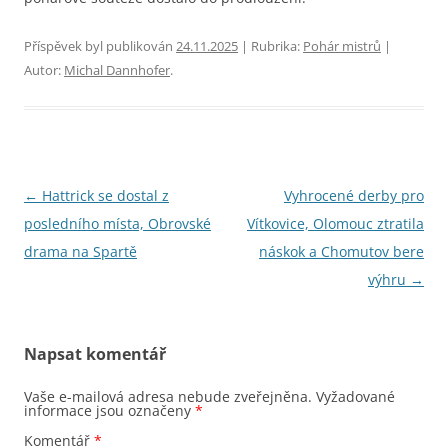
Příspěvek byl publikován
24.11.2025
| Rubrika:
Pohár mistrů
|
Autor:
Michal Dannhofer
.
Navigace
←
Hattrick se dostal z
Vyhrocené derby pro
pro
posledního místa, Obrovské
Vítkovice, Olomouc ztratila
příspěvky
drama na Spartě
náskok a Chomutov bere
výhru
→
Napsat komentář
Vaše e-mailová adresa nebude zveřejněna.
Vyžadované
informace jsou označeny
*
Komentář
*