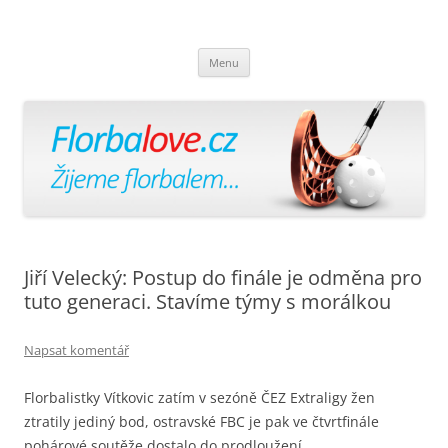
Florbalově
Žijeme florbalem
Přejít
Menu
k
obsahu
webu
Jiří Velecký: Postup do finále je odměna pro
tuto generaci. Stavíme týmy s morálkou
Napsat komentář
Florbalistky Vítkovic zatím v sezóně ČEZ Extraligy žen
ztratily jediný bod, ostravské FBC je pak ve čtvrtfinále
pohárové soutěže dostalo do prodloužení.