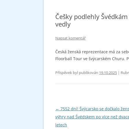
Češky podlehly Švédkám 
vedly
Napsat komentář
Česká ženská reprezentace má za sebo
Floorball Tour ve švýcarském Churu. 
Příspěvek byl publikován
19.10.2025
| Rubr
Navigace
←
7552 dní! Švýcarsko se dočkalo žen
pro
výhry nad Švédskem po více než dvace
příspěvky
letech