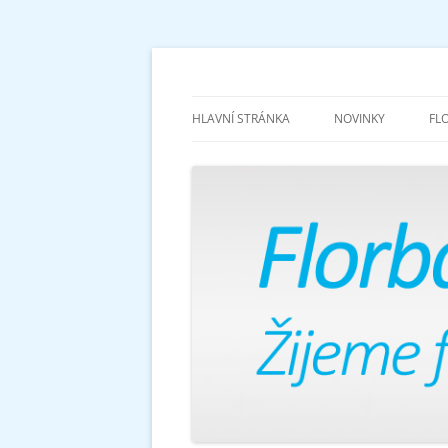
Žijeme florbalem
Florbalově
HLAVNÍ STRÁNKA
NOVINKY
FL