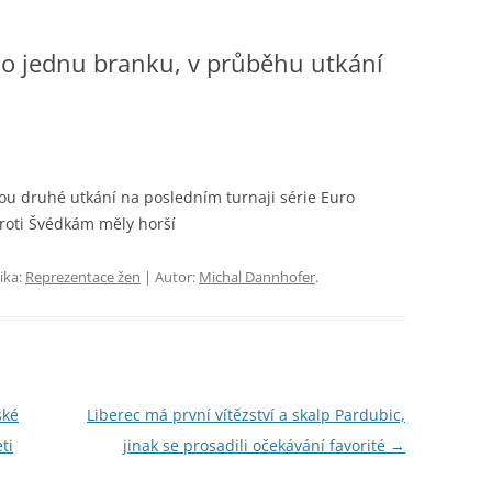
o jednu branku, v průběhu utkání
u druhé utkání na posledním turnaji série Euro
Proti Švédkám měly horší
ika:
Reprezentace žen
| Autor:
Michal Dannhofer
.
ské
Liberec má první vítězství a skalp Pardubic,
ti
jinak se prosadili očekávání favorité
→