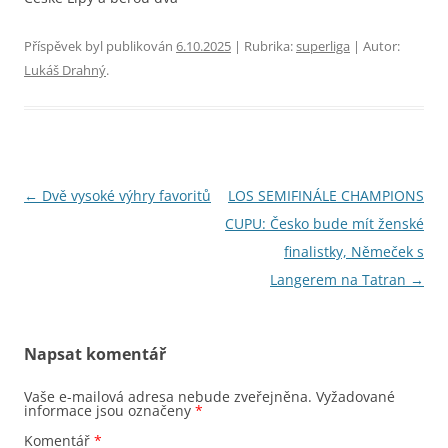
Příspěvek byl publikován
6.10.2025
| Rubrika:
superliga
| Autor:
Lukáš Drahný
.
Navigace
←
Dvě vysoké výhry favoritů
LOS SEMIFINÁLE CHAMPIONS
pro
CUPU: Česko bude mít ženské
příspěvky
finalistky, Němeček s
Langerem na Tatran
→
Napsat komentář
Vaše e-mailová adresa nebude zveřejněna.
Vyžadované
informace jsou označeny
*
Komentář
*