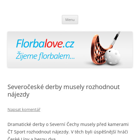
Florbalově
Žijeme florbalem
Přejít
Menu
k
obsahu
webu
Severočeské derby musely rozhodnout
nájezdy
Napsat komentář
Dramatické derby o Severní Čechy musely před kamerami
ČT Sport rozhodnout nájezdy. V těch byli úspěšnější hráči
České Lípy a berou dva