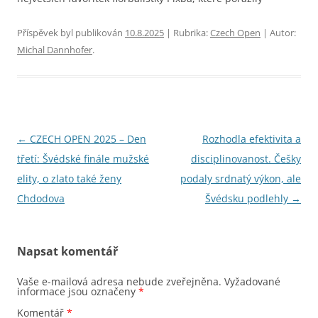
Příspěvek byl publikován
10.8.2025
| Rubrika:
Czech Open
| Autor:
Michal Dannhofer
.
Navigace
←
CZECH OPEN 2025 – Den
Rozhodla efektivita a
pro
třetí: Švédské finále mužské
disciplinovanost. Češky
příspěvky
elity, o zlato také ženy
podaly srdnatý výkon, ale
Chdodova
Švédsku podlehly
→
Napsat komentář
Vaše e-mailová adresa nebude zveřejněna.
Vyžadované
informace jsou označeny
*
Komentář
*