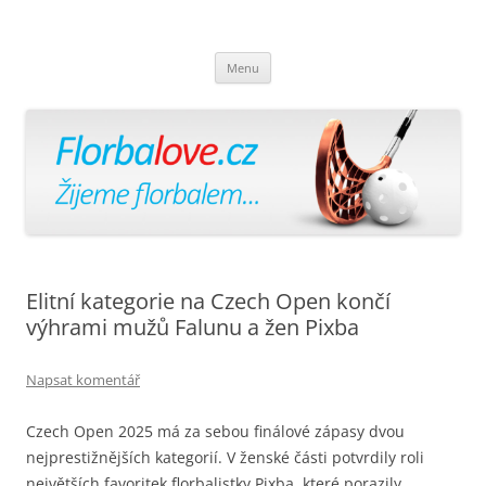
Florbalově
Žijeme florbalem
Přejít
Menu
k
obsahu
webu
Elitní kategorie na Czech Open končí
výhrami mužů Falunu a žen Pixba
Napsat komentář
Czech Open 2025 má za sebou finálové zápasy dvou
nejprestižnějších kategorií. V ženské části potvrdily roli
největších favoritek florbalistky Pixba, které porazily