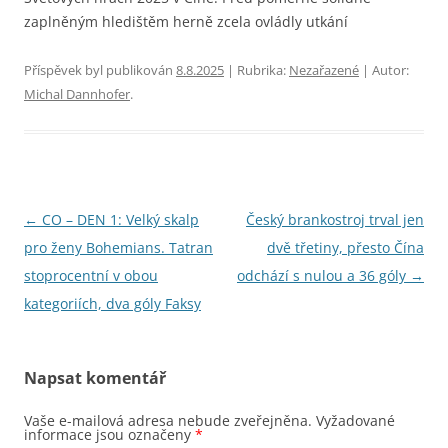
zaplněným hledištěm herně zcela ovládly utkání
Příspěvek byl publikován
8.8.2025
| Rubrika:
Nezařazené
| Autor:
Michal Dannhofer
.
Navigace
←
CO – DEN 1: Velký skalp
Český brankostroj trval jen
pro
pro ženy Bohemians. Tatran
dvě třetiny, přesto Čína
příspěvky
stoprocentní v obou
odchází s nulou a 36 góly
→
kategoriích, dva góly Faksy
Napsat komentář
Vaše e-mailová adresa nebude zveřejněna.
Vyžadované
informace jsou označeny
*