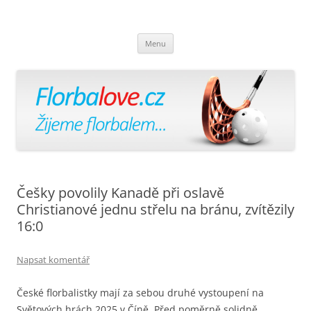
Florbalově
Žijeme florbalem
Přejít
Menu
k
obsahu
webu
Češky povolily Kanadě při oslavě
Christianové jednu střelu na bránu, zvítězily
16:0
Napsat komentář
České florbalistky mají za sebou druhé vystoupení na
Světových hrách 2025 v Číně. Před poměrně solidně