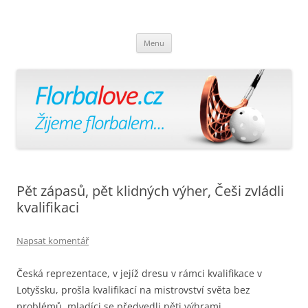
Florbalově
Žijeme florbalem
Přejít
Menu
k
obsahu
webu
Pět zápasů, pět klidných výher, Češi zvládli
kvalifikaci
Napsat komentář
Česká reprezentace, v jejíž dresu v rámci kvalifikace v
Lotyšsku, prošla kvalifikací na mistrovství světa bez
problémů, mladíci se předvedli pěti výhrami