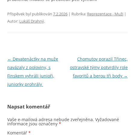
Příspěvek byl publikován
7.2.2026
| Rubrika:
Reprezentace - Muži
|
Autor:
Lukáš Drahný
.
Navigace
←
Devatenáctky na muže
Chomutov porazil Třinec,
pro
navázaly z poloviny, s
ostravské týmy potvrdily role
příspěvky
Finskem vyhráli junioři,
favoritů a berou tři body
→
juniorky prohrály
Napsat komentář
Vaše e-mailová adresa nebude zveřejněna.
Vyžadované
informace jsou označeny
*
Komentář
*